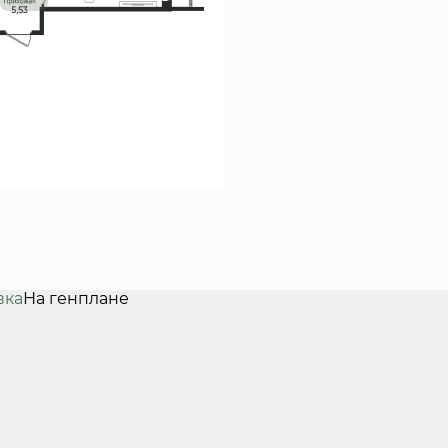
вка
На генплане