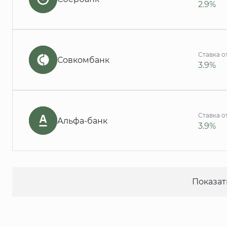
2.9%
Ставка о
Совкомбанк
3.9%
Ставка о
Альфа-банк
3.9%
Показат