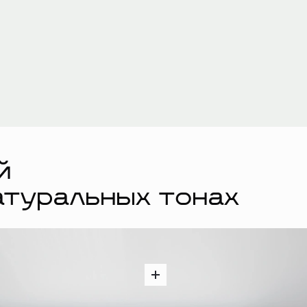
й
атуральных тонах