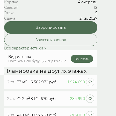
Корпус
4 очередь
Секция
12
Этаж
5
Сдача
2 кв. 2027
Забронировать
Заказать звонок
Все характеристики
Вид из окна
Заказать
Покажем Ваш будущий вид из окна
Планировка на других этажах
2
2 эт.
33 м
6 502 970 руб.
-1 924 690
2
2 эт.
42.2 м
8 142 670 руб.
-284 990
2
2 эт.
41.8 м
8 057 750 руб.
-369 910