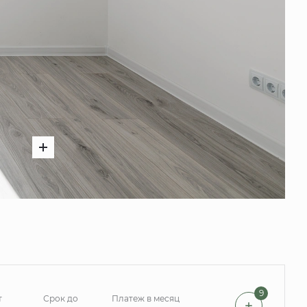
9
т
Срок до
Платеж в месяц