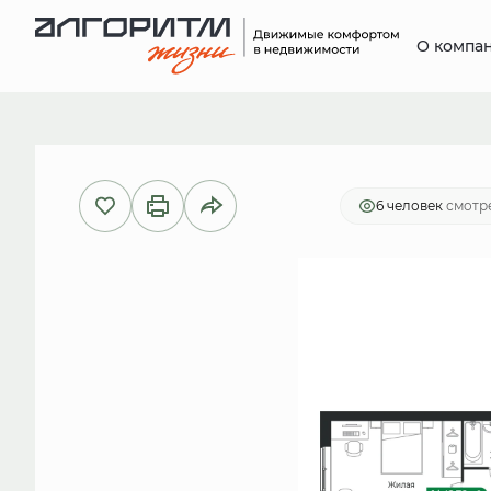
О компа
2
1-комнатная
42.78 м
8 427 6
6 человек
смотре