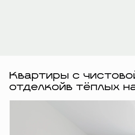
Квартиры с чистово
отделкойв тёплых н