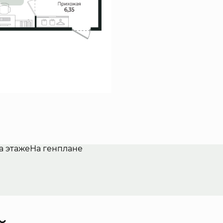
а этаже
На генплане