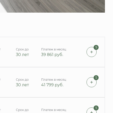
9
т
Срок до
Платеж в месяц
30 лет
39 861
руб.
5
т
Срок до
Платеж в месяц
30 лет
41 799
руб.
5
т
Срок до
Платеж в месяц