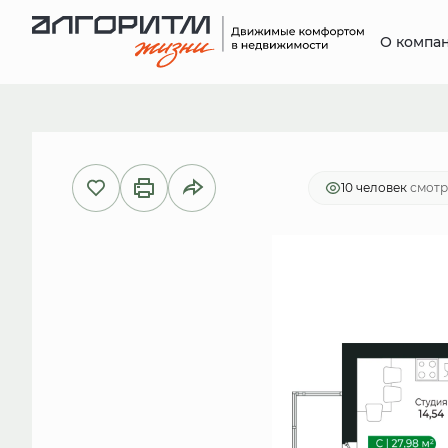
О компа
2
Студия
26.7 м
5 933 995 руб.
И
10 человек
смотр