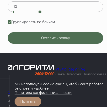
Группировать по банкам
Оставить заявку
+7 (812) 214-04-94
Санкт-Петербург, Придорожная алле
Мы используем cookie-файлы, чтобы сайт работал
быстрее и удобнее.
О компании
Проекты
География проектов
Как купить
Политика конфиденциальности
Любая информация, представленная на данном сайте, 
информационный характер, не является публичной оф
Принять
положениями статьи 437 ГК РФ.