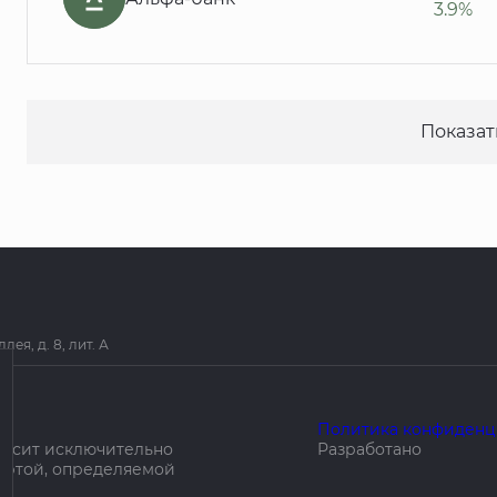
3.9%
Показат
я, д. 8, лит. А
Политика конфиденц
носит исключительно
Разработано
ертой, определяемой