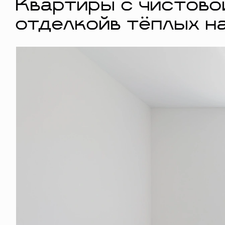
Квартиры с чистово
отделкойв тёплых н