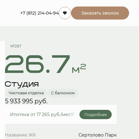
+7 (812) 214-04-94
Заказать звонок
Забронировать
№287
26.7
2
м
Студия
Чистовая отделка
С балконом
5 933 995 руб.
Ипотека
от 17 265 руб./мес
Подробнее
Название ЖК
Сертолово Парк