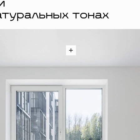
й
атуральных тонах