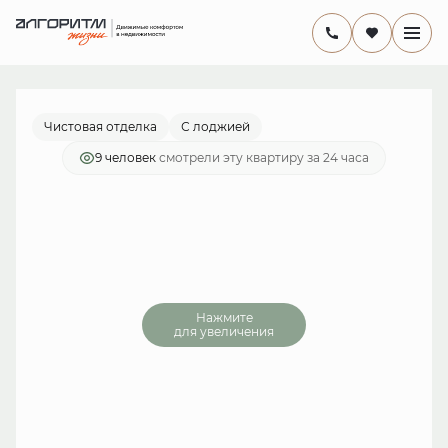
2
комнатная
14 646 000 руб.
Ипотека
от 42 612 руб./мес.
Чистовая отделка
С лоджией
9 человек
смотрели эту квартиру за 24 часа
Нажмите
для увеличения