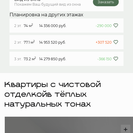
Заказать
Покажем Ваш будущий вид из окна
Планировка на других этажах
2
2 эт.
74 м
14 356 000 руб.
-290 000
2
2 эт.
77.1 м
14 953 520 руб.
+307 520
2
3 эт.
73.2 м
14 279 850 руб.
-366 150
Квартиры с чистовой
отделкойв тёплых
натуральных тонах