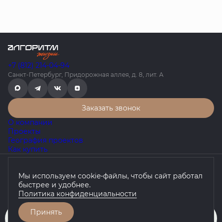
+7 (812) 214-04-94
Санкт-Петербург, Придорожная аллея, д. 8, лит. А
Заказать звонок
О компании
Проекты
География проектов
Как купить
Политика конфиденциальности
Мы используем cookie-файлы, чтобы сайт работал
Согласие на обработку персональных данных
быстрее и удобнее.
Любая информация, представленная на данном сайте, носит
Политика конфиденциальности
исключительно информационный характер, не является
публичной офертой, определяемой положениями статьи 437 ГК
РФ.
Принять
Забронировать