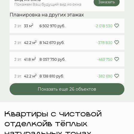
Заказать
Покажем Ваш будущий вид из окна
Планировка на других этажах
2
2 эт.
33 м
6 502 970 руб.
-2 018 530
2
2 эт.
42.2 м
8 142 670 руб.
-378 830
2
2 эт.
41.8 м
8 057 750 руб.
-463 750
2
2 эт.
42.2 м
8 138 810 руб.
-382 690
Показать еще 26 объектов
Квартиры с чистовой
отделкойв тёплых