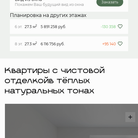
Заказать
Покажем Ваш будущий вид из окна
Планировка на других этажах
2
6 эт.
27.3 м
5 891 258 руб.
-130 358
2
8 эт.
27.3 м
6 116 756 руб.
+95 140
Квартиры с чистовой
отделкойв тёплых
натуральных тонах