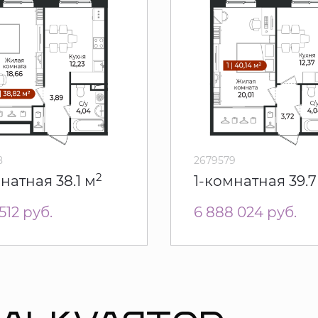
8
2679579
2
мнатная
38.1 м
1-комнатная
39.7
 512
руб.
6 888 024
руб.