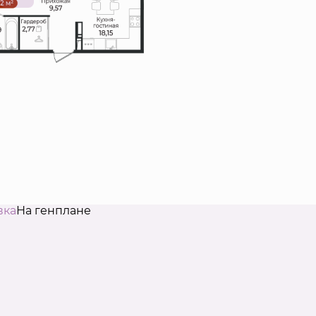
вка
На генплане