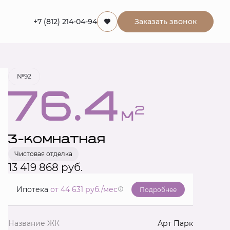
+7 (812) 214-04-94
Заказать звонок
Забронировать
№92
76.4
2
м
3-комнатная
Чистовая отделка
13 419 868 руб.
Ипотека
от 44 631 руб./мес
Подробнее
Название ЖК
Арт Парк