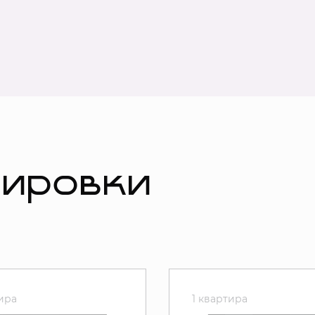
нировки
тира
1 квартира