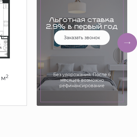
Льготная ставка
2,9% в первый год
Заказать звонок
Без удорожания. После 6
2
 м
месяцев возможно
рефинансирование