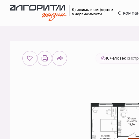
О компа
2
3-комнатная
76.4 м
13 419 8
16 человек
смотр