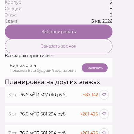
Корпус
2
Секция
Б
Этаж
2
Сдача
3 кв. 2026
Забронировать
Заказать звонок
Все характеристики
Вид из окна
Заказать
Покажем Ваш будущий вид из окна
Планировка на других этажах
2
3 эт.
76.6 м
13 507 010 руб.
+87 142
2
6 эт.
76.6 м
13 681 294 руб.
+261 426
2
7 эт.
76.6 м
13 681 294 руб.
+261 426