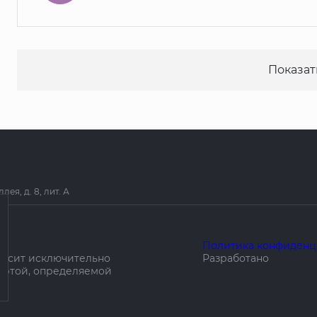
Показат
я, д. 8, лит. А
Политика конфиденц
носит исключительно
Разработано
ертой, определяемой