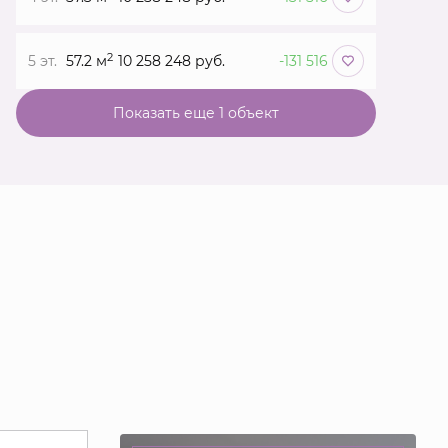
2
5 эт.
57.2 м
10 258 248 руб.
-131 516
Показать еще 1 объект