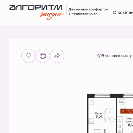
О компа
2
2-комнатная
57.2 м
10 389 7
8 человек
смотре