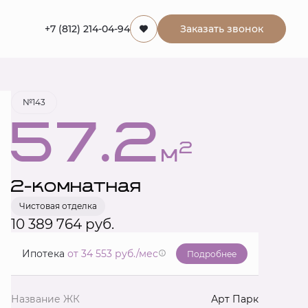
+7 (812) 214-04-94
Заказать звонок
Забронировать
№143
57.2
2
м
2-комнатная
Чистовая отделка
10 389 764 руб.
Ипотека
от 34 553 руб./мес
Подробнее
Название ЖК
Арт Парк