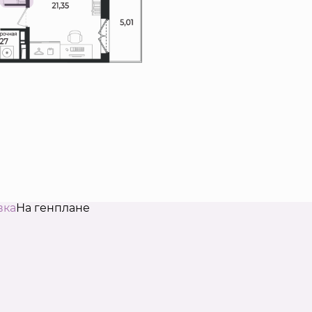
вка
На генплане