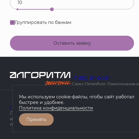
Группировать по банкам
Оставить заявку
+7 (812) 214-04-94
Санкт-Петербург, Придорожная алле
Мы используем cookie-файлы, чтобы сайт работал
быстрее и удобнее.
О компании
Проекты
География проектов
Как купить
Политика конфиденциальности
Любая информация, представленная на данном сайте, 
информационный характер, не является публичной оф
Принять
положениями статьи 437 ГК РФ.