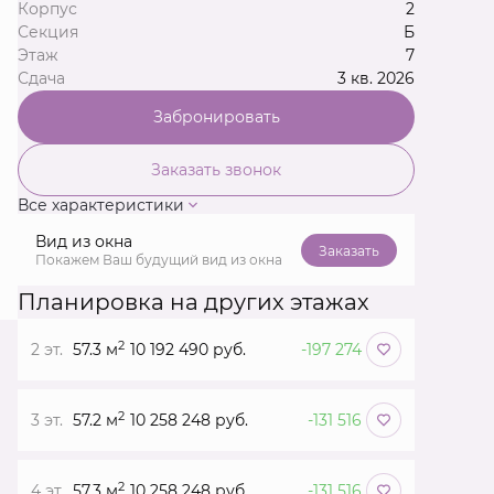
Корпус
2
Секция
Б
Этаж
7
Сдача
3 кв. 2026
Забронировать
Заказать звонок
Все характеристики
Вид из окна
Заказать
Покажем Ваш будущий вид из окна
Планировка на других этажах
2
2 эт.
57.3 м
10 192 490 руб.
-197 274
2
3 эт.
57.2 м
10 258 248 руб.
-131 516
2
4 эт.
57.3 м
10 258 248 руб.
-131 516