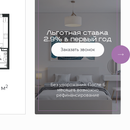
Льготная ставка
2,9% в первый год
Заказать звонок
Без удорожания. После 6
2
 м
месяцев возможно
рефинансирование