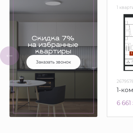
1 квар
Скидка 7%
на избранные
квартиры
Заказать звонок
267957
1-ко
6 661