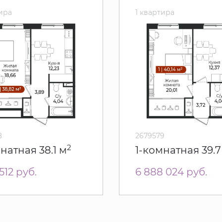
тира
1 квартира
8
2679579
2
мнатная
38.1 м
1-комнатная
39.7
 512
руб.
6 888 024
руб.