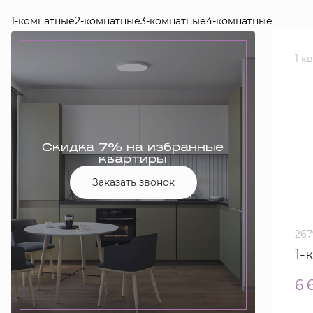
1-комнатные
2-комнатные
3-комнатные
4-комнатные
1 к
Скидка 7% на избранные
квартиры
Заказать звонок
267
1-
6 