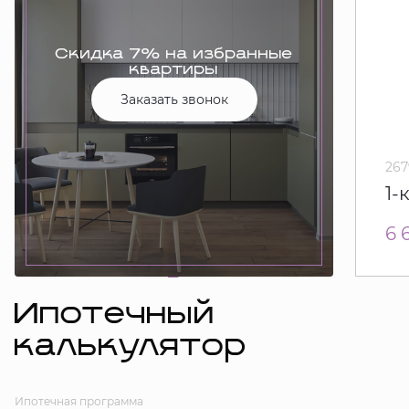
Скидка 7% на избранные
квартиры
Заказать звонок
267
1-
6 
Ипотечный
калькулятор
Ипотечная программа