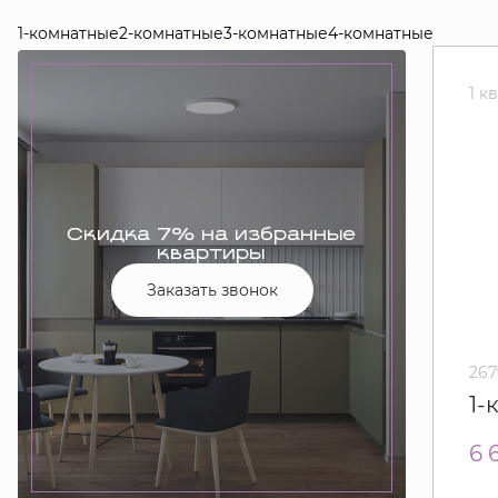
1-комнатные
2-комнатные
3-комнатные
4-комнатные
1 к
Скидка 7% на избранные
квартиры
Заказать звонок
267
1-
6 